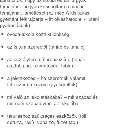
témájához hogyan kapcsoltam a madár
témájának ismétlését (ez még A kiskakas
gyémánt félkrajcárja – itt olvashatod el - utáni
gyakorlásunk).
óvoda-iskola közti különbség
az iskola szereplői (tanító és tanuló)
az osztályterem berendezése (tanári
asztal, pad, számítógép, tábla)
a jelentkezés – ha szeretnék valamit,
felteszem a kezem (gyakoroltuk)
mi való az iskolatáskába? – mit szabad és
mit nem szabad vinni az iskolába
tanuláshoz szükséges eszközök (toll,
ceruza, radír, vonalzó, füzet stb.)