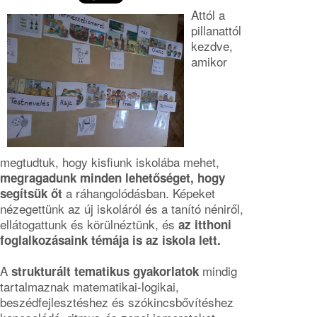
Attól a
pillanattól
kezdve,
amikor
megtudtuk, hogy kisfiunk iskolába mehet,
megragadunk minden lehetőséget, hogy
a ráhangolódásban. Képeket
segítsük őt
nézegettünk az új iskoláról és a tanító néniről,
ellátogattunk és körülnéztünk, és
az itthoni
foglalkozásaink témája is az iskola lett.
A
mindig
strukturált tematikus gyakorlatok
tartalmaznak matematikai-logikai,
beszédfejlesztéshez és szókincsbővítéshez