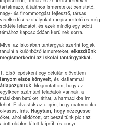
kapcsolódó, ritmus-és zenei ismereteket
tartalmazó, általános ismereteket bemutató,
nagy- és finommozgást fejlesztő, társas
viselkedési szabályokat megismertető és még
sokféle feladatot, és ezek mindig egy adott
témához kapcsolódóan kerülnek sorra.
Mivel az iskolában tantárgyak szerint fogják
tanulni a különböző ismereteket,
elkezdtünk
megismerkedni az iskolai tantárgyakkal.
1. Első lépésként egy délután elővettem
, és kisfiammal
lányom elsős könyveit
. Megmutattam, hogy az
átlapozgattuk
egyikben számtani feladatok vannak, a
másikban betűket láthat, a harmadikba írni
lehet. Elolvastuk az elején, hogy matematika,
olvasás, írás.
Hagytam, hogy nézegesse
őket, ahol elidőzött, ott beszéltünk picit az
adott oldalon látott képről, és ennyi.