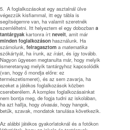
5. A foglalkozásokat egy asztalnál ülve
végezzük kisfiammal, itt egy tábla is
segítségemre van, ha valamit szeretnék
szemléltetni. Itt helyeztem el egy dobozban
a
kartonra írt
, amit már
tantárgyak
neveit
használunk. Ha
minden foglalkozáson
számolunk,
a
felragasztom
matematika
szókártyát, ha írunk, az
t, és így tovább.
írás
Nagyon ügyesen megtanulta már, hogy melyik
ismeretanyag melyik tantárgyhoz kapcsolódik
(van, hogy ő mondja előre: ez
természetismeret), és az sem zavarja, ha
ezeket a játékos foglalkozások közben
csereberélem. A komplex foglalkozásainkat
nem bontja meg, de fogja tudni az iskolában,
ha azt hallja, hogy
, hogy hangok,
olvasás
betűk, szavak, mondatok tanulása következik.
Az alábbi játékos gyakorlatoknál és a fotókon
láthatjátok, hogy az iskola és tantárgyak