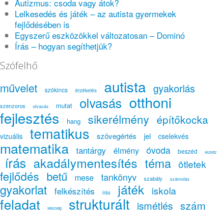
Autizmus: csoda vagy átok?
Lelkesedés és játék – az autista gyermekek
fejlődésében is
Egyszerű eszközökkel változatosan – Dominó
Írás – hogyan segíthetjük?
Szófelhő
autista
művelet
gyakorlás
szókincs
érzékelés
otthoni
olvasás
mutat
szenzoros
olvasás
fejlesztés
sikerélmény
építőkocka
hang
tematikus
szövegértés
jel
vizuális
cselekvés
matematika
óvoda
tantárgy
élmény
beszéd
eszköz
írás
akadálymentesítés
téma
ötletek
fejlődés
betű
tankönyv
mese
szabály
számolás
játék
gyakorlat
iskola
felkészítés
írás
strukturált
feladat
szám
ismétlés
készség