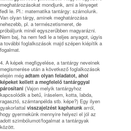
meghatározásokat mondjunk, ami a lényeget
fedi le. Pl.: matematika tantárgy: számolunk.
Van olyan tárgy, aminek meghatározása
nehezebb, pl. a természetismeret, de
próbáljunk minél egyszerűbben magyarázni.
Nem baj, ha nem fedi le a teljes anyagot, úgyis
a további foglalkozások majd szépen kiépítik a
fogalmat.
4. A képek megfigyelése, a tantárgy neveinek
megismerése után a következő foglalkozások
elején még
adtam olyan feladatot, ahol
képeket kellett a megfelelő tantárggyal
(Vajon melyik tantárgyhoz
párosítani
kapcsolódik a betű, íráselem, kotta, labda,
ragasztó, számtanpélda stb. képe?) Egy ilyen
gyakorlattal
arról,
visszajelzést kaphatunk
hogy gyermekünk mennyire helyezi el jól az
adott szimbólumot/fogalmat a tantárgyak
között.