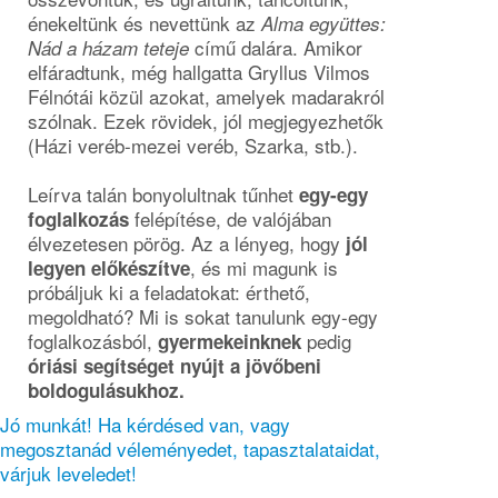
énekeltünk és nevettünk az
Alma együttes:
című dalára. Amikor
Nád a házam teteje
elfáradtunk, még hallgatta Gryllus Vilmos
Félnótái közül azokat, amelyek madarakról
szólnak. Ezek rövidek, jól megjegyezhetők
(Házi veréb-mezei veréb, Szarka, stb.).
Leírva talán bonyolultnak tűnhet
egy-egy
felépítése, de valójában
foglalkozás
élvezetesen pörög. Az a lényeg, hogy
jól
, és mi magunk is
legyen előkészítve
próbáljuk ki a feladatokat: érthető,
megoldható? Mi is sokat tanulunk egy-egy
foglalkozásból,
pedig
gyermekeinknek
óriási segítséget nyújt a jövőbeni
boldogulásukhoz.
Jó munkát! Ha kérdésed van, vagy
megosztanád véleményedet, tapasztalataidat,
várjuk leveledet!