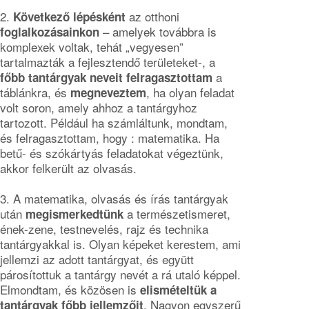
2.
az otthoni
Következő lépésként
– amelyek továbbra is
foglalkozásainkon
komplexek voltak, tehát „vegyesen”
tartalmazták a fejlesztendő területeket-, a
a
főbb tantárgyak neveit felragasztottam
táblánkra, és
, ha olyan feladat
megneveztem
volt soron, amely ahhoz a tantárgyhoz
tartozott. Például ha számláltunk, mondtam,
és felragasztottam, hogy : matematika. Ha
betű- és szókártyás feladatokat végeztünk,
akkor felkerült az olvasás.
3. A matematika, olvasás és írás tantárgyak
után
a természetismeret,
megismerkedtünk
ének-zene, testnevelés, rajz és technika
tantárgyakkal is. Olyan képeket kerestem, ami
jellemzi az adott tantárgyat, és együtt
párosítottuk a tantárgy nevét a rá utaló képpel.
Elmondtam, és közösen is
elismételtük a
. Nagyon egyszerű
tantárgyak főbb jellemzőit