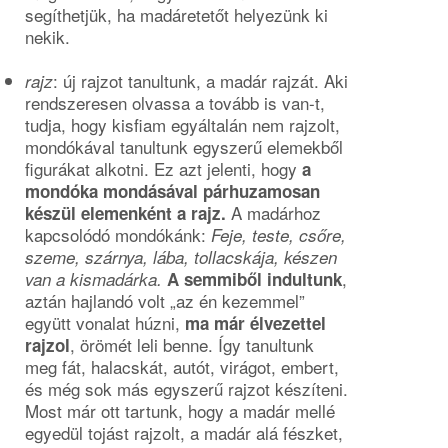
segíthetjük, ha madáretetőt helyezünk ki
nekik.
: új rajzot tanultunk, a madár rajzát. Aki
rajz
rendszeresen olvassa a tovább is van-t,
tudja, hogy kisfiam egyáltalán nem rajzolt,
mondókával tanultunk egyszerű elemekből
figurákat alkotni. Ez azt jelenti, hogy
a
mondóka mondásával párhuzamosan
A madárhoz
készül elemenként a rajz.
kapcsolódó mondókánk:
Feje, teste, csőre,
szeme, szárnya, lába, tollacskája, készen
,
van a kismadárka.
A semmiből indultunk
aztán hajlandó volt „az én kezemmel”
együtt vonalat húzni,
ma már élvezettel
, örömét leli benne. Így tanultunk
rajzol
meg fát, halacskát, autót, virágot, embert,
és még sok más egyszerű rajzot készíteni.
Most már ott tartunk, hogy a madár mellé
egyedül tojást rajzolt, a madár alá fészket,