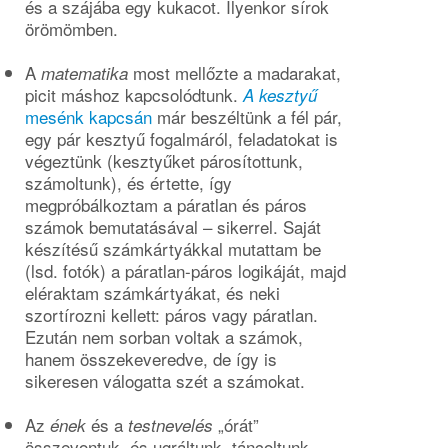
és a szájába egy kukacot. Ilyenkor sírok
örömömben.
A
most mellőzte a madarakat,
matematika
picit máshoz kapcsolódtunk.
A kesztyű
mesénk kapcsán
már beszéltünk a fél pár,
egy pár kesztyű fogalmáról, feladatokat is
végeztünk (kesztyűket párosítottunk,
számoltunk), és értette, így
megpróbálkoztam a páratlan és páros
számok bemutatásával – sikerrel. Saját
készítésű számkártyákkal mutattam be
(lsd. fotók) a páratlan-páros logikáját, majd
eléraktam számkártyákat, és neki
szortírozni kellett: páros vagy páratlan.
Ezután nem sorban voltak a számok,
hanem összekeveredve, de így is
sikeresen válogatta szét a számokat.
Az
és a
„órát”
ének
testnevelés
összevontuk, és ugráltunk, táncoltunk,