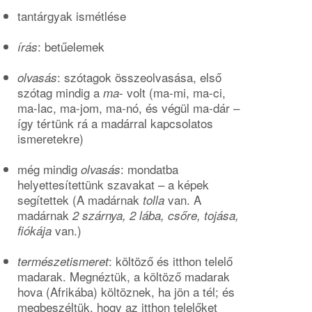
tantárgyak ismétlése
: betűelemek
írás
: szótagok összeolvasása, első
olvasás
szótag mindig a
- volt (ma-mi, ma-ci,
ma
ma-lac, ma-jom, ma-nó, és végül ma-dár –
így tértünk rá a madárral kapcsolatos
ismeretekre)
még mindig
: mondatba
olvasás
helyettesítettünk szavakat – a képek
segítettek (A madárnak
van. A
tolla
madárnak
2 szárnya, 2 lába, csőre, tojása,
van.)
fiókája
: költöző és itthon telelő
természetismeret
madarak. Megnéztük, a költöző madarak
hova (Afrikába) költöznek, ha jön a tél; és
megbeszéltük, hogy az itthon telelőket