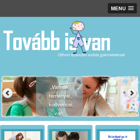
MENU
Otthoni fejlesztés autista gyermekeknek
„Vannak
reményei,
kedvencei,
van,
amit
szeret,
és van,