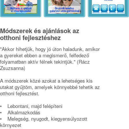
amit
nem,
vannak
Módszerek és ajánlások az
félelmei
otthoni fejlesztéshez
és álmai,
éppúgy,
"Akkor hihetjük, hogy jó úton haladunk, amikor
a gyereket ebben a megismerő, felfedező
mint
folyamatban aktív félnek tekintjük." (Rácz
bármelyik
Zsuzsanna)
gyereknek.”
(Ellen
A módszerek közé azokat a lehetséges kis
utakat gyűjtöm, amelyek könnyebbé tehetik az
Notbohm)
otthoni fejlesztést.
• Lebontani, majd felépíteni
• Alkalmazkodás
• Melegség, nyugodt, kiegyensúlyozott
környezet