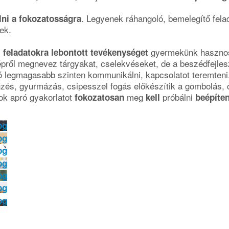
. Legyenek ráhangoló, bemelegítő fela
lni a fokozatosságra
ek.
s
gyermekünk hasznosí
feladatokra lebontott tevékenységet
épről megnevez tárgyakat, cselekvéseket, de a beszédfejle
tó legmagasabb szinten kommunikálni, kapcsolatot teremteni
zés, gyurmázás, csipesszel fogás előkészítik a gombolás, 
sok apró gyakorlatot
meg
próbálni
fokozatosan
kell
beépíten