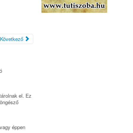
Következő
ó
tárolnak el. Ez
böngésző
i vagy éppen