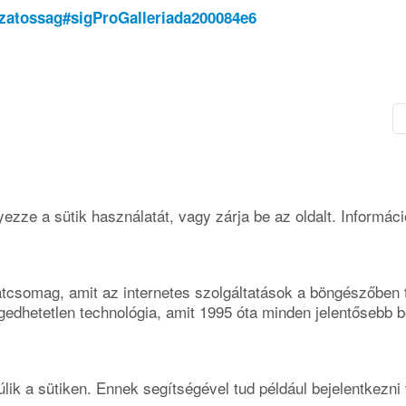
zatossag#sigProGalleriada200084e6
zze a sütik használatát, vagy zárja be az oldalt.
Informáci
datcsomag, amit az internetes szolgáltatások a böngészőben 
edhetetlen technológia, amit 1995 óta minden jelentősebb 
lik a sütiken. Ennek segítségével tud például bejelentkezn