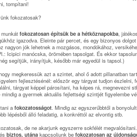
i, tompítani!
yünk fokozatosak?
tő munkát
, játéko
fokozatosan építsük be a hétköznapokba
ükhöz igazodva. Eleinte pár percet, és egy bizonyos dolgot
oz nagyon jók lehetnek a mozgásos, mondókához, versikéhe
Pl.: Icipici manócska, örömében tapsolgat. És ekkor tapsolu
g segítjük, irányítjuk, később már egyedül is tapsol.)
 hogy megkeressük azt a szintet, ahol ő adott pillanatban tar
 figyelem fejlesztésénél: először egy tárgyat tudjon észlelni, 
alálni, tárgyat képpel párosítani, ha képes rá, megnevezni s
 mindig a gyermek aktuális fejlettségi szintjét figyelembe vé
rtani a
. Mindig az egyszerűbbtől a bonyolult
fokozatosságot
 lépésből álló feladatig, a konkréttól az elvontig stb.
ltozatosak, de ne akarjunk egyszerre sokfélét megvalósítani
 és
kapcsoljunk be
biztos, utána
fokozatosan az újdonság