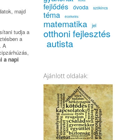
eszköz
fejlődés
óvoda
szókincs
datok, majd
téma
érzékelés
matematika
jel
otthoni fejlesztés
tani tudja a
sztésben a
autista
. A
cipzárhúzás,
i a napi
Ajánlott oldalak: