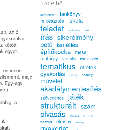
Szófelhő
tankönyv
szenzoros
iskola
felkészítés
feladat
san, az ő
írás
számolás
írás
sikerélmény
 gyakorolva.
betű
ismétlés
z kötött
építőkocka
nk egyet.
mese
tantárgy
vizuális
cselekvés
tematikus
ötletek
t, és innen
gyakorlás
hang
szabály
felismerni, majd
művelet
tb. Egy-egy
akadálymentesítés
ve.)
játék
szövegértés
abbig, a
strukturált
szám
olvasás
mutat
olvasás
.
A
élmény
beszéd
készség
gyakorlat
.
okat