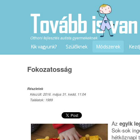
Otthoni fejlesztés autista gyermekeknek
Kik vagyunk?
Szülőknek
Módszerek
Kezdj
Fokozatosság
Részletek
Készült: 2016. május 31. kedd, 11:04
Találatok: 1989
Az
egyik l
Sok-sok ing
hétköznapi 