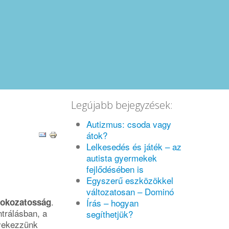
Legújabb bejegyzések:
Autizmus: csoda vagy
átok?
Lelkesedés és játék – az
autista gyermekek
fejlődésében is
Egyszerű eszközökkel
változatosan – Dominó
.
fokozatosság
Írás – hogyan
trálásban, a
segíthetjük?
gyekezzünk