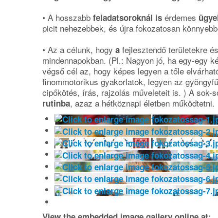
• A hosszabb
érdemes
feladatsoroknál is
ügye
picit nehezebbek, és újra fokozatosan könnyebb
• Az a célunk, hogy
fejlesztendő területekre é
a
mindennapokban. (Pl.: Nagyon jó, ha egy-egy k
végső cél az, hogy képes legyen a tőle elvárha
finommotorikus gyakorlatok, legyen az gyöngyfű
cipőkötés, írás, rajzolás műveleteit is. ) A sok-
, azaz a hétköznapi életben működtetni.
rutinba
View the embedded image gallery online at: