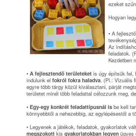
ezeket szűrn
Hogyan leg
• A fejlesz
tevékenység
Az indításh
feladatok. (
Kezdetben mé
•
is úgy építsük fel,
A fejlesztendő területeket
indulunk el
. (Pl.: Vizuális
fokról fokra haladva
egyre több tárgy közül kiválasztani, párját megt
területet minél több feladattal célozzunk meg, de
•
be kell ta
Egy-egy konkrét feladattípusnál is
könnyebbtől a nehezebbig, az egylépésestől a több
• Legyenek a játékok, feladatok, gyakorlatok vá
kis
ügyes
megszokott
gyakorlatokban
legyen