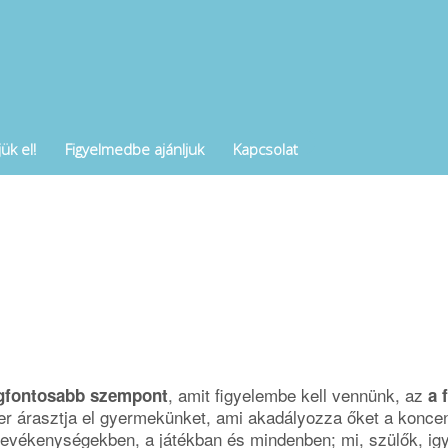
ük el!
Figyelmedbe ajánljuk
Kapcsolat
, amit figyelembe kell vennünk, az
egfontosabb szempont
a 
er árasztja el gyermekünket, ami akadályozza őket a koncen
tevékenységekben, a játékban és mindenben; mi, szülők, i