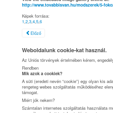
http://www.tovabbisvan.hu/modszerek/5-foko
Képek forrása:
1
,
2
,
3
,
4
,
5
,
6
Előző
Weboldalunk cookie-kat használ.
Az Uniós törvények értelmében kérem, engedélye
Rendben
Mik azok a cookiek?
A süti (eredeti nevén “cookie”) egy olyan kis a
rengeteg webes szolgáltatás működéséhez eleng
támogat.
Miért jók nekem?
Számtalan internetes szolgáltatás használata mú