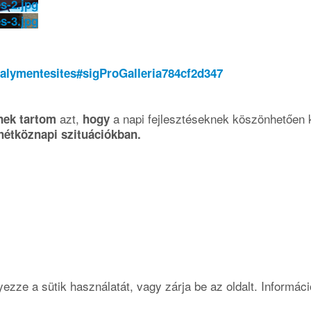
alymentesites#sigProGalleria784cf2d347
azt,
a napi fejlesztéseknek köszönhetően kin
nek tartom
hogy
 hétköznapi szituációkban.
zze a sütik használatát, vagy zárja be az oldalt.
Informáci