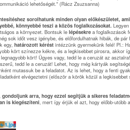
ommunikáció lehetőségét." (Rácz Zsuzsanna)
tesítéshez sorolhatunk minden olyan előkészületet, ami
Legyen 
yebbé, könnyebbé teszi a közös foglalkozásokat.
átságos a környezet. Bontsuk le
a foglalkozások fe
lépésekre
ég sok időt vesz igénybe, és előfordulhatnak hibák, de pár 
ak egy,
intézzünk gyermekünk felé! Pl.: H
határozott kérést
gyobb kört színezze kékre, és a legkisebbet pirosra, akkor í
 legnagyobb kört! Ügyes vagy, tedd le a ceruzát az asztalr
yszerű, tedd le a ceruzát! Lehet, hogy még kártyák segítség
ént mutassuk be a feladatot. Az is lehet, hogy a fenti gyak
adatként elvégeztetni (először a körök közül a legkisebbet 
 gondoljunk arra, hogy ezzel segítjük a sikeres feladatm
, mert így érjük el azt, hogy előbb-utóbb 
n is kiegészíteni