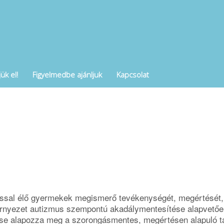
ük el!
Figyelmedbe ajánljuk
Kapcsolat
ssal élő gyermekek megismerő tevékenységét, megértését, 
rnyezet autizmus szempontú akadálymentesítése alapvetően
e alapozza meg a szorongásmentes, megértésen alapuló ta