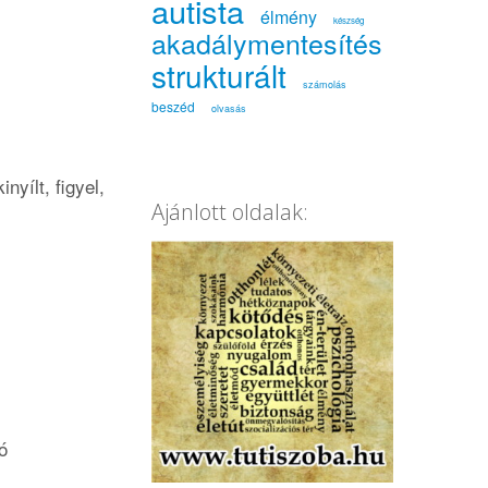
autista
élmény
készség
akadálymentesítés
strukturált
számolás
beszéd
olvasás
yílt, figyel,
Ajánlott oldalak:
ó