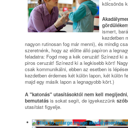
kölcsönös k
Akadálymen
gördüléken
ismert, bar
kezdetben m
nagyon rutinosan fog már menni), és mindig cs
szeretnénk, hogy az előtte álló papíron a legna
feladatra: Fogd meg a kék ceruzát! Színezd ki a
piros ceruzát! Színezd ki a legkisebb kört! Nag
csak kommunikálni, ebben az esetben is lépésenk
kezdetben érdemes két külön lapon, két külön fel
majd egy másik lapon a legnagyobb kört.)
A "katonás" utasításoktól nem kell megijedni,
is sokat segít, de igyekezzünk
bemutatás
szóba
utasítást figyelje.