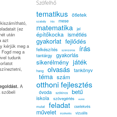
Szófelhő
tematikus
ötletek
mese
szabály
kiszámítható,
írás
matematika
ladatait (ez
jel
építőkocka
ismétlés
hét után
gyakorlat
a azt
fejlődés
gy kérjük meg a
írás
felkészítés
szenzoros
a! Fogd meg a
gyakorlás
tantárgy
ével tudunk
játék
sikerélmény
orlatot
olvasás
színeztetni,
tankönyv
hang
téma
szám
otthoni fejlesztés
A
egoldást.
betű
a szóbeli
óvoda
szókincs
iskola
szövegértés
eszköz
feladat
cselekvés
mutat
művelet
vizuális
érzékelés