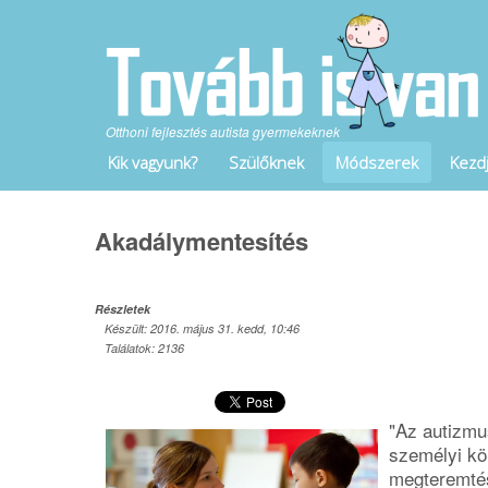
Otthoni fejlesztés autista gyermekeknek
Kik vagyunk?
Szülőknek
Módszerek
Kezdj
Akadálymentesítés
Részletek
Készült: 2016. május 31. kedd, 10:46
Találatok: 2136
"Az autizmu
személyi kö
megteremtés