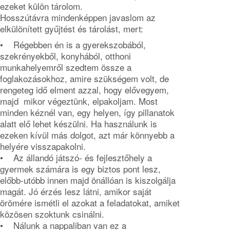
ezeket külön tárolom.
Hosszútávra mindenképpen javaslom az
elkülönített gyűjtést és tárolást, mert:
• Régebben én is a gyerekszobából,
szekrényekből, konyhából, otthoni
munkahelyemről szedtem össze a
foglakozásokhoz, amire szükségem volt, de
rengeteg idő elment azzal, hogy elővegyem,
majd mikor végeztünk, elpakoljam. Most
minden kéznél van, egy helyen, így pillanatok
alatt elő lehet készülni. Ha használunk is
ezeken kívül más dolgot, azt már könnyebb a
helyére visszapakolni.
• Az állandó játszó- és fejlesztőhely a
gyermek számára is egy biztos pont lesz,
előbb-utóbb innen majd önállóan is kiszolgálja
magát. Jó érzés lesz látni, amikor saját
örömére ismétli el azokat a feladatokat, amiket
közösen szoktunk csinálni.
• Nálunk a nappaliban van ez a