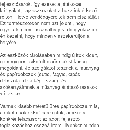
fejlesztősarok, így ezeket a játékokat,
kártyákat, rajzeszközöket a hozzánk érkező
rokon- illetve vendéggyerekek sem piszkálják.
Ez természetesen nem azt jelenti, hogy
egyáltalán nem használhatják, de igyekszem
én kezelni, hogy minden visszakerüljön a
helyére.
Az eszközök tárolásában mindig újítok kicsit,
nem mindent sikerült elsőre praktikusan
megoldani. Jó szolgálatot tesznek a műanyag
és papírdobozok (sütis, fagyis, cipős
dobozok), de a kép-, szám- és
szókártyáimnak a műanyag átlátszó tasakok
váltak be.
Vannak kisebb méretű üres papírdobozaim is,
amiket csak akkor használok, amikor a
konkrét feladatsort az adott fejlesztő
foglalkozáshoz összeállítom. Ilyenkor minden