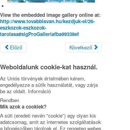
View the embedded image gallery online at:
http://www.tovabbisvan.hu/kezdjuk-el/26-
eszkozok-eszkozok-
tarolasa#sigProGalleriafba99338ef
Előző
Következő
Weboldalunk cookie-kat használ.
Az Uniós törvények értelmében kérem,
engedélyezze a sütik használatát, vagy zárja
be az oldalt.
Információ
Rendben
Mik azok a cookiek?
A süti (eredeti nevén “cookie”) egy olyan kis
adatcsomag, amit az internetes szolgáltatások
a böngészőben tárolnak el. Ez rengeteg webes