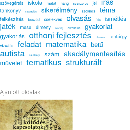
írás
iskola
szövegértés
jel
mutat
hang
szenzoros
téma
sikerélmény
tankönyv
szókincs
számolás
olvasás
ismétlés
felkészítés
cselekvés
beszéd
írás
játék
gyakorlat
mese
élmény
érzékelés
készség
otthoni fejlesztés
gyakorlás
tantárgy
olvasás
feladat
matematika
betű
vizuális
autista
akadálymentesítés
szám
szabály
tematikus
strukturált
művelet
Ajánlott oldalak: