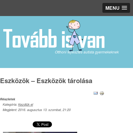
MENU
Otthoni fejlesztés autista gyermekeknek
Eszközök – Eszközök tárolása
Részletek
Kategória:
Kezdjük el
Megjelent: 2016. augusztus 13. szombat, 21:20