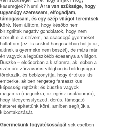
keseregjek? Nem!
Arra van szüksége, hogy
ugyanúgy szeressem, elfogadjam,
támogassam, és egy szép világot teremtsek
Nem állítom, hogy később nem
köré.
birizgáltak negatív gondolatok, hogy nem
szorult el a szívem, ha csacsogó gyermeket
hallottam (ezt is sokkal hangosabban hallja az,
akinek a gyermeke nem beszél), de mára már
én vagyok a legbüszkébb édesanya a világon.
Büszke – elsősorban a kisfiamra, aki ebben a
számára zűrzavaros világban is boldogságra
törekszik, és bebizonyítja, hogy értékes kis
emberke, akiben rengeteg fantasztikus
képesség rejtőzik; és büszke vagyok
magamra (magunkra, az egész családomra),
hogy kiegyensúlyozott, derűs, támogató
hátteret építettünk köré, amiben segítjük a
kibontakozását.
sok esetben
Gyermekünk fogyatékosságát