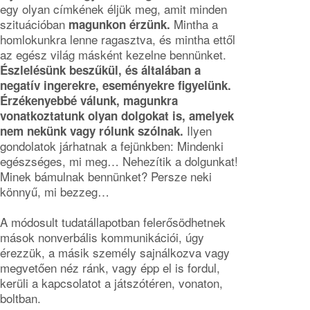
egy olyan címkének éljük meg, amit minden
szituációban
Mintha a
magunkon érzünk.
homlokunkra lenne ragasztva, és mintha ettől
az egész világ másként kezelne bennünket.
Észlelésünk beszűkül, és általában a
negatív ingerekre, eseményekre figyelünk.
Érzékenyebbé válunk, magunkra
vonatkoztatunk olyan dolgokat is, amelyek
Ilyen
nem nekünk vagy rólunk szólnak.
gondolatok járhatnak a fejünkben: Mindenki
egészséges, mi meg… Nehezítik a dolgunkat!
Minek bámulnak bennünket? Persze neki
könnyű, mi bezzeg…
A módosult tudatállapotban felerősödhetnek
mások nonverbális kommunikációi, úgy
érezzük, a másik személy sajnálkozva vagy
megvetően néz ránk, vagy épp el is fordul,
kerüli a kapcsolatot a játszótéren, vonaton,
boltban.