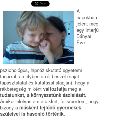
A
napokban
jelent meg
egy interjú
Bányai
Éva
pszichológus, hipnóziskutató egyetemi
tanárral, amelyben arról beszél (saját
tapasztalatai és kutatásai alapján), hogy a
rákbetegség miként
meg a
változtatja
tudatunkat, a környezetünk észlelését.
Amikor elolvastam a cikket, felismertem, hogy
bizony a
másként fejlődő gyermekek
szüleivel is hasonló történik.