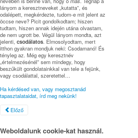
nevében is benne van, hogy ő
. Tegnap a
más
lányom a keresztneveket „kutatta”, és
odalépett, megkérdezte, tudom-e mit jelent az
öccse neve? Picit gondolkodtam; hiszen
tudtam, hiszen annak idején utána olvastam,
de nem ugrott be. Végül lányom mondta, azt
jelenti,
. Elmosolyodtam, mert
csodálatos
itthon gyakran mondjuk neki: Csodamanó! És
tényleg az. Még egy keresztnév
„értelmezésénél” sem mindegy, hogy
beszűkült gondolatainkkal van tele a fejünk,
vagy csodálattal, szeretettel…
Ha kérdésed van, vagy megosztanád
tapasztalataidat, írd meg nekünk!
Előző
Weboldalunk cookie-kat használ.