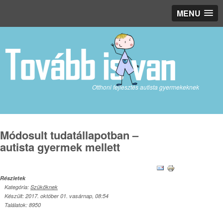
MENU
Otthoni fejlesztés autista gyermekeknek
Módosult tudatállapotban –
autista gyermek mellett
Részletek
Kategória:
Szükőknek
Készült: 2017. október 01. vasárnap, 08:54
Találatok: 8950