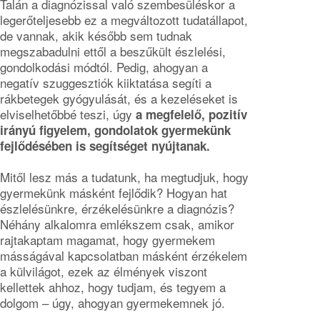
Talán a diagnózissal való szembesüléskor a
legerőteljesebb ez a megváltozott tudatállapot,
de vannak, akik később sem tudnak
megszabadulni ettől a beszűkült észlelési,
gondolkodási módtól. Pedig, ahogyan a
negatív szuggesztiók kiiktatása segíti a
rákbetegek gyógyulását, és a kezeléseket is
elviselhetőbbé teszi, úgy
a megfelelő, pozitív
irányú figyelem, gondolatok gyermekünk
fejlődésében is segítséget nyújtanak.
Mitől lesz más a tudatunk, ha megtudjuk, hogy
gyermekünk másként fejlődik? Hogyan hat
észlelésünkre, érzékelésünkre a diagnózis?
Néhány alkalomra emlékszem csak, amikor
rajtakaptam magamat, hogy gyermekem
másságával kapcsolatban másként érzékelem
a külvilágot, ezek az élmények viszont
kellettek ahhoz, hogy tudjam, és tegyem a
dolgom – úgy, ahogyan gyermekemnek jó.