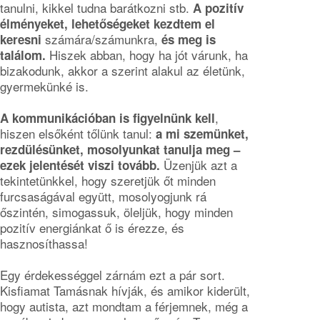
tanulni, kikkel tudna barátkozni stb.
A pozitív
élményeket, lehetőségeket kezdtem el
számára/számunkra,
keresni
és meg is
Hiszek abban, hogy ha jót várunk, ha
találom.
bizakodunk, akkor a szerint alakul az életünk,
gyermekünké is.
,
A kommunikációban is figyelnünk kell
hiszen elsőként tőlünk tanul:
a mi szemünket,
rezdülésünket, mosolyunkat tanulja meg –
Üzenjük azt a
ezek jelentését viszi tovább.
tekintetünkkel, hogy szeretjük őt minden
furcsaságával együtt, mosolyogjunk rá
őszintén, simogassuk, öleljük, hogy minden
pozitív energiánkat ő is érezze, és
hasznosíthassa!
Egy érdekességgel zárnám ezt a pár sort.
Kisfiamat Tamásnak hívják, és amikor kiderült,
hogy autista, azt mondtam a férjemnek, még a