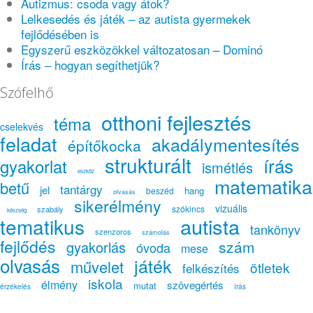
Autizmus: csoda vagy átok?
Lelkesedés és játék – az autista gyermekek
fejlődésében is
Egyszerű eszközökkel változatosan – Dominó
Írás – hogyan segíthetjük?
Szófelhő
otthoni fejlesztés
téma
cselekvés
feladat
akadálymentesítés
építőkocka
strukturált
írás
gyakorlat
ismétlés
eszköz
matematika
betű
tantárgy
jel
hang
beszéd
olvasás
sikerélmény
vizuális
szókincs
szabály
készség
autista
tematikus
tankönyv
szenzoros
számolás
fejlődés
szám
gyakorlás
óvoda
mese
olvasás
játék
művelet
ötletek
felkészítés
iskola
élmény
szövegértés
mutat
érzékelés
írás