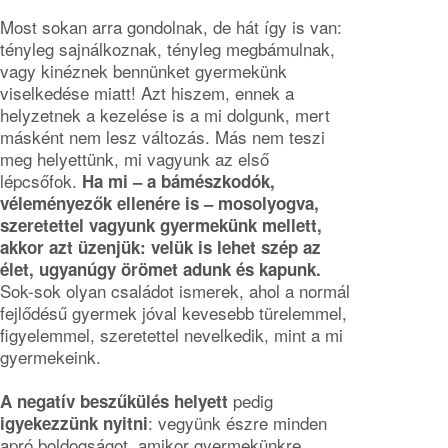
Most sokan arra gondolnak, de hát így is van:
tényleg sajnálkoznak, tényleg megbámulnak,
vagy kinéznek bennünket gyermekünk
viselkedése miatt! Azt hiszem, ennek a
helyzetnek a kezelése is a mi dolgunk, mert
másként nem lesz változás. Más nem teszi
meg helyettünk, mi vagyunk az első
lépcsőfok.
Ha mi – a bámészkodók,
véleményezők ellenére is – mosolyogva,
szeretettel vagyunk gyermekünk mellett,
akkor azt üzenjük: velük is lehet szép az
élet, ugyanúgy örömet adunk és kapunk.
Sok-sok olyan családot ismerek, ahol a normál
fejlődésű gyermek jóval kevesebb türelemmel,
figyelemmel, szeretettel nevelkedik, mint a mi
gyermekeink.
pedig
A negatív beszűkülés helyett
: vegyünk észre minden
igyekezzünk nyitni
apró boldogságot, amikor gyermekünkre