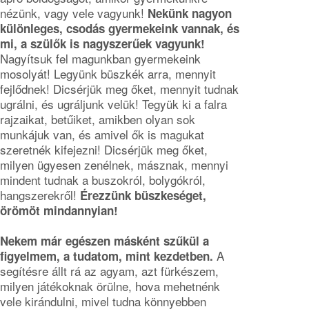
nézünk, vagy vele vagyunk!
Nekünk nagyon
különleges, csodás gyermekeink vannak, és
mi, a szülők is nagyszerűek vagyunk!
Nagyítsuk fel magunkban gyermekeink
mosolyát! Legyünk büszkék arra, mennyit
fejlődnek! Dicsérjük meg őket, mennyit tudnak
ugrálni, és ugráljunk velük! Tegyük ki a falra
rajzaikat, betűiket, amikben olyan sok
munkájuk van, és amivel ők is magukat
szeretnék kifejezni! Dicsérjük meg őket,
milyen ügyesen zenélnek, másznak, mennyi
mindent tudnak a buszokról, bolygókról,
hangszerekről!
Érezzünk büszkeséget,
örömöt mindannyian!
Nekem már egészen másként szűkül a
A
figyelmem, a tudatom, mint kezdetben.
segítésre állt rá az agyam, azt fürkészem,
milyen játékoknak örülne, hova mehetnénk
vele kirándulni, mivel tudna könnyebben