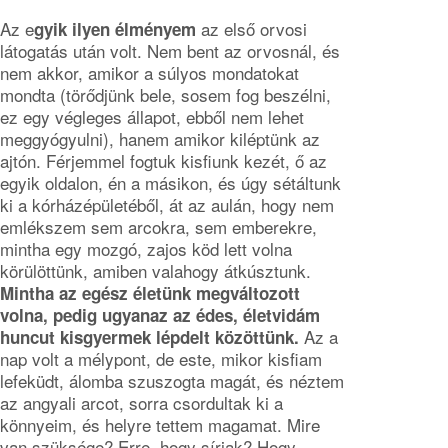
Az e
az első orvosi
gyik ilyen élményem
látogatás után volt. Nem bent az orvosnál, és
nem akkor, amikor a súlyos mondatokat
mondta (törődjünk bele, sosem fog beszélni,
ez egy végleges állapot, ebből nem lehet
meggyógyulni), hanem amikor kiléptünk az
ajtón. Férjemmel fogtuk kisfiunk kezét, ő az
egyik oldalon, én a másikon, és úgy sétáltunk
ki a kórházépületéből, át az aulán, hogy nem
emlékszem sem arcokra, sem emberekre,
mintha egy mozgó, zajos köd lett volna
körülöttünk, amiben valahogy átkúsztunk.
Mintha az egész életünk megváltozott
volna, pedig ugyanaz az édes, életvidám
Az a
huncut kisgyermek lépdelt közöttünk.
nap volt a mélypont, de este, mikor kisfiam
lefeküdt, álomba szuszogta magát, és néztem
az angyali arcot, sorra csordultak ki a
könnyeim, és helyre tettem magamat. Mire
van szüksége? Erre, hogy sírjak? Hogy